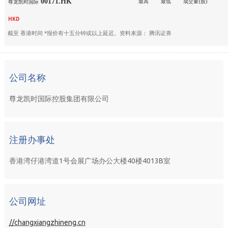
00171.HK
最高
最低
成交量(股)
尊龙凯时国际
HKD
截至
香港时间 *报价有十五分钟或以上延迟。资料来源： 腾讯证券
公司名称
尊龙凯时国际控股集团有限公司
注册办事处
香港湾仔港湾道1号会展广场办公大楼40楼4013B室
公司网址
//changxiangzhineng.cn